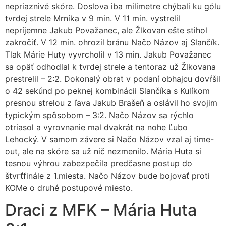
nepriaznivé skóre. Doslova iba milimetre chýbali ku gólu
tvrdej strele Mrníka v 9 min. V 11 min. vystrelil
nepríjemne Jakub Považanec, ale Žlkovan ešte stihol
zakročiť. V 12 min. ohrozil bránu Načo Názov aj Slančík.
Tlak Márie Huty vyvrcholil v 13 min. Jakub Považanec
sa opäť odhodlal k tvrdej strele a tentoraz už Žlkovana
prestrelil – 2:2. Dokonalý obrat v podaní obhajcu dovŕšil
o 42 sekúnd po peknej kombinácii Slančíka s Kulíkom
presnou strelou z ľava Jakub Brašeň a oslávil ho svojim
typickým spôsobom – 3:2. Načo Názov sa rýchlo
otriasol a vyrovnanie mal dvakrát na nohe Ľubo
Lehocký. V samom závere si Načo Názov vzal aj time-
out, ale na skóre sa už nič nezmenilo. Mária Huta si
tesnou výhrou zabezpečila predčasne postup do
štvrťfinále z 1.miesta. Načo Názov bude bojovať proti
KOMe o druhé postupové miesto.
Draci z MFK – Mária Huta