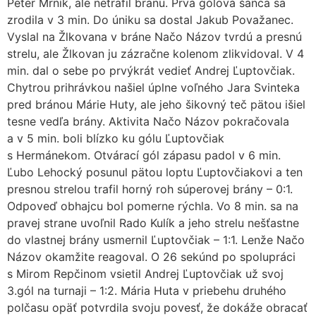
Peter Mrník, ale netrafil bránu. Prvá gólová šanca sa
zrodila v 3 min. Do úniku sa dostal Jakub Považanec.
Vyslal na Žlkovana v bráne Načo Názov tvrdú a presnú
strelu, ale Žlkovan ju zázračne kolenom zlikvidoval. V 4
min. dal o sebe po prvýkrát vedieť Andrej Ľuptovčiak.
Chytrou prihrávkou našiel úplne voľného Jara Svinteka
pred bránou Márie Huty, ale jeho šikovný teč pätou išiel
tesne vedľa brány. Aktivita Načo Názov pokračovala
a v 5 min. boli blízko ku gólu Ľuptovčiak
s Hermánekom. Otvárací gól zápasu padol v 6 min.
Ľubo Lehocký posunul pätou loptu Ľuptovčiakovi a ten
presnou strelou trafil horný roh súperovej brány – 0:1.
Odpoveď obhajcu bol pomerne rýchla. Vo 8 min. sa na
pravej strane uvoľnil Rado Kulík a jeho strelu nešťastne
do vlastnej brány usmernil Ľuptovčiak – 1:1. Lenže Načo
Názov okamžite reagoval. O 26 sekúnd po spolupráci
s Mirom Repčinom vsietil Andrej Ľuptovčiak už svoj
3.gól na turnaji – 1:2. Mária Huta v priebehu druhého
polčasu opäť potvrdila svoju povesť, že dokáže obracať