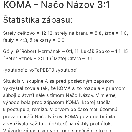
KOMA – Načo Názov 3:1
Štatistika zápasu:
Strely celkovo = 12:13, strely na bránu = 5:8, žrde = 1:0,
fauly = 4:3, žlté karty = 0:0
Góly: 9´Róbert Hermánek – 0:1, 11´Lukáš Sopko – 1:1, 15
´Peter Rebek – 2:1, 16´Matej Citara – 3:1
{youtube}z-vxTaPEBF0{/youtube}
Situácia v skupine A sa pred posledným zápasom
vykryštalizovala tak, že KOMA si to rozdala v priamom
súboji o štvrťfinále s tímom Načo Názov. V miernej
výhode bola pred zápasom KOMA, ktorej stačila
k postupu aj remíza. V prvom polčase mali územnú
prevahu hráči Načo Názov. KOMA pozorne bránila
a využívala každú príležitosť na rýchly protiútok.
V úvode zápasu sa dvomi nebezpečnými strelami