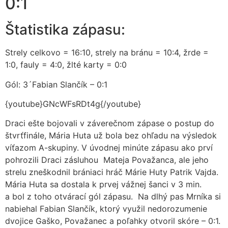
0:1
Štatistika zápasu:
Strely celkovo = 16:10, strely na bránu = 10:4, žrde =
1:0, fauly = 4:0, žlté karty = 0:0
Gól: 3´Fabian Slančík – 0:1
{youtube}GNcWFsRDt4g{/youtube}
Draci ešte bojovali v záverečnom zápase o postup do
štvrťfinále, Mária Huta už bola bez ohľadu na výsledok
víťazom A-skupiny. V úvodnej minúte zápasu ako prví
pohrozili Draci zásluhou Mateja Považanca, ale jeho
strelu zneškodnil brániaci hráč Márie Huty Patrik Vajda.
Mária Huta sa dostala k prvej vážnej šanci v 3 min.
a bol z toho otvárací gól zápasu. Na dlhý pas Mrníka si
nabiehal Fabian Slančík, ktorý využil nedorozumenie
dvojice Gaško, Považanec a poľahky otvoril skóre – 0:1.