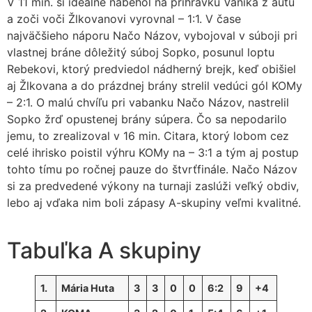
V 11 min. si ideálne nabehol na prihrávku Vaníka z autu
a zoči voči Žlkovanovi vyrovnal – 1:1. V čase
najväčšieho náporu Načo Názov, vybojoval v súboji pri
vlastnej bráne dôležitý súboj Sopko, posunul loptu
Rebekovi, ktorý predviedol nádherný brejk, keď obišiel
aj Žlkovana a do prázdnej brány strelil vedúci gól KOMy
– 2:1. O malú chvíľu pri vabanku Načo Názov, nastrelil
Sopko žrď opustenej brány súpera. Čo sa nepodarilo
jemu, to zrealizoval v 16 min. Citara, ktorý lobom cez
celé ihrisko poistil výhru KOMy na – 3:1 a tým aj postup
tohto tímu po ročnej pauze do štvrťfinále. Načo Názov
si za predvedené výkony na turnaji zaslúži veľký obdiv,
lebo aj vďaka nim boli zápasy A-skupiny veľmi kvalitné.
Tabuľka A skupiny
1.
Mária Huta
3
3
0
0
6:2
9
+4