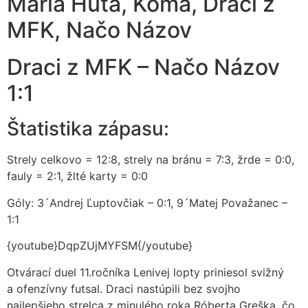
Mária Huta, Koma, Draci z
MFK, Načo Názov
Draci z MFK – Načo Názov
1:1
Štatistika zápasu:
Strely celkovo = 12:8, strely na bránu = 7:3, žrde = 0:0,
fauly = 2:1, žlté karty = 0:0
Góly: 3´Andrej Ľuptovčiak – 0:1, 9´Matej Považanec –
1:1
{youtube}DqpZUjMYFSM{/youtube}
Otvárací duel 11.ročníka Lenivej lopty priniesol svižný
a ofenzívny futsal. Draci nastúpili bez svojho
najlepšieho strelca z minulého roka Róberta Greška, čo