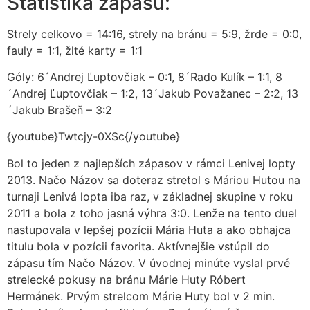
Štatistika zápasu:
Strely celkovo = 14:16, strely na bránu = 5:9, žrde = 0:0,
fauly = 1:1, žlté karty = 1:1
Góly: 6´Andrej Ľuptovčiak – 0:1, 8´Rado Kulík – 1:1, 8
´Andrej Ľuptovčiak – 1:2, 13´Jakub Považanec – 2:2, 13
´Jakub Brašeň – 3:2
{youtube}Twtcjy-0XSc{/youtube}
Bol to jeden z najlepších zápasov v rámci Lenivej lopty
2013. Načo Názov sa doteraz stretol s Máriou Hutou na
turnaji Lenivá lopta iba raz, v základnej skupine v roku
2011 a bola z toho jasná výhra 3:0. Lenže na tento duel
nastupovala v lepšej pozícii Mária Huta a ako obhajca
titulu bola v pozícii favorita. Aktívnejšie vstúpil do
zápasu tím Načo Názov. V úvodnej minúte vyslal prvé
strelecké pokusy na bránu Márie Huty Róbert
Hermánek. Prvým strelcom Márie Huty bol v 2 min.