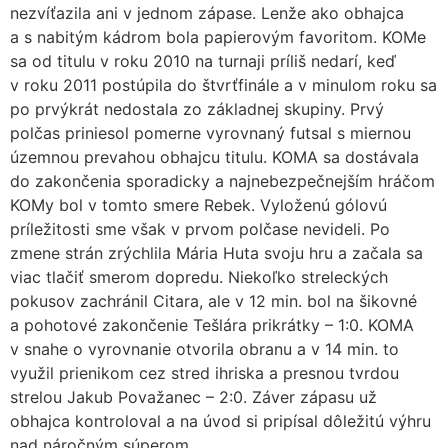
nezvíťazila ani v jednom zápase. Lenže ako obhajca
a s nabitým kádrom bola papierovým favoritom. KOMe
sa od titulu v roku 2010 na turnaji príliš nedarí, keď
v roku 2011 postúpila do štvrťfinále a v minulom roku sa
po prvýkrát nedostala zo základnej skupiny. Prvý
polčas priniesol pomerne vyrovnaný futsal s miernou
územnou prevahou obhajcu titulu. KOMA sa dostávala
do zakončenia sporadicky a najnebezpečnejším hráčom
KOMy bol v tomto smere Rebek. Vyloženú gólovú
príležitosti sme však v prvom polčase nevideli. Po
zmene strán zrýchlila Mária Huta svoju hru a začala sa
viac tlačiť smerom dopredu. Niekoľko streleckých
pokusov zachránil Citara, ale v 12 min. bol na šikovné
a pohotové zakončenie Tešlára prikrátky – 1:0. KOMA
v snahe o vyrovnanie otvorila obranu a v 14 min. to
využil prienikom cez stred ihriska a presnou tvrdou
strelou Jakub Považanec – 2:0. Záver zápasu už
obhajca kontroloval a na úvod si pripísal dôležitú výhru
nad náročným súperom.