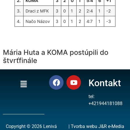
2.
KOMA
3
2
0
1
5:4
6
+1
3.
Draci z MFK
3
0
1
2
2:4
1
-2
4.
Načo Názov
3
0
1
2
4:7
1
-3
Mária Huta a KOMA postúpili do
štvrťfinále
Kontakt
tel:
+421944181088
Copyright © 2026 Lenivá
| Tvorba webu J&R e-Media