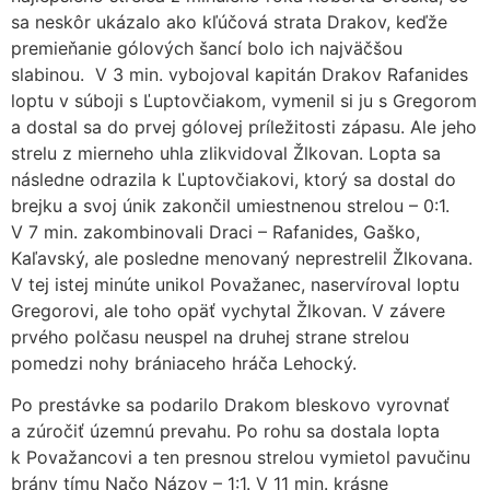
sa neskôr ukázalo ako kľúčová strata Drakov, keďže
premieňanie gólových šancí bolo ich najväčšou
slabinou. V 3 min. vybojoval kapitán Drakov Rafanides
loptu v súboji s Ľuptovčiakom, vymenil si ju s Gregorom
a dostal sa do prvej gólovej príležitosti zápasu. Ale jeho
strelu z mierneho uhla zlikvidoval Žlkovan. Lopta sa
následne odrazila k Ľuptovčiakovi, ktorý sa dostal do
brejku a svoj únik zakončil umiestnenou strelou – 0:1.
V 7 min. zakombinovali Draci – Rafanides, Gaško,
Kaľavský, ale posledne menovaný neprestrelil Žlkovana.
V tej istej minúte unikol Považanec, naservíroval loptu
Gregorovi, ale toho opäť vychytal Žlkovan. V závere
prvého polčasu neuspel na druhej strane strelou
pomedzi nohy brániaceho hráča Lehocký.
Po prestávke sa podarilo Drakom bleskovo vyrovnať
a zúročiť územnú prevahu. Po rohu sa dostala lopta
k Považancovi a ten presnou strelou vymietol pavučinu
brány tímu Načo Názov – 1:1. V 11 min. krásne