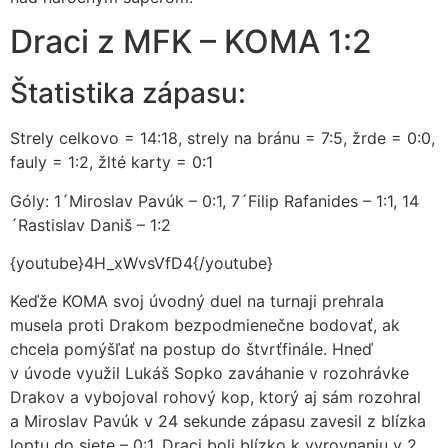
Draci z MFK – KOMA 1:2
Štatistika zápasu:
Strely celkovo = 14:18, strely na bránu = 7:5, žrde = 0:0,
fauly = 1:2, žlté karty = 0:1
Góly: 1´Miroslav Pavúk – 0:1, 7´Filip Rafanides – 1:1, 14
´Rastislav Daniš – 1:2
{youtube}4H_xWvsVfD4{/youtube}
Keďže KOMA svoj úvodný duel na turnaji prehrala
musela proti Drakom bezpodmienečne bodovať, ak
chcela pomýšľať na postup do štvrťfinále. Hneď
v úvode využil Lukáš Sopko zaváhanie v rozohrávke
Drakov a vybojoval rohový kop, ktorý aj sám rozohral
a Miroslav Pavúk v 24 sekunde zápasu zavesil z blízka
loptu do siete – 0:1. Draci boli blízko k vyrovnaniu v 2