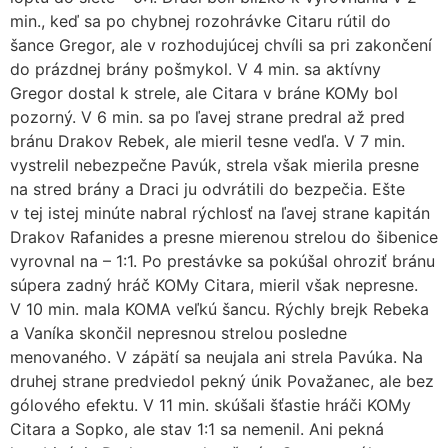
min., keď sa po chybnej rozohrávke Citaru rútil do
šance Gregor, ale v rozhodujúcej chvíli sa pri zakončení
do prázdnej brány pošmykol. V 4 min. sa aktívny
Gregor dostal k strele, ale Citara v bráne KOMy bol
pozorný. V 6 min. sa po ľavej strane predral až pred
bránu Drakov Rebek, ale mieril tesne vedľa. V 7 min.
vystrelil nebezpečne Pavúk, strela však mierila presne
na stred brány a Draci ju odvrátili do bezpečia. Ešte
v tej istej minúte nabral rýchlosť na ľavej strane kapitán
Drakov Rafanides a presne mierenou strelou do šibenice
vyrovnal na – 1:1. Po prestávke sa pokúšal ohroziť bránu
súpera zadný hráč KOMy Citara, mieril však nepresne.
V 10 min. mala KOMA veľkú šancu. Rýchly brejk Rebeka
a Vaníka skončil nepresnou strelou posledne
menovaného. V zápätí sa neujala ani strela Pavúka. Na
druhej strane predviedol pekný únik Považanec, ale bez
gólového efektu. V 11 min. skúšali šťastie hráči KOMy
Citara a Sopko, ale stav 1:1 sa nemenil. Ani pekná