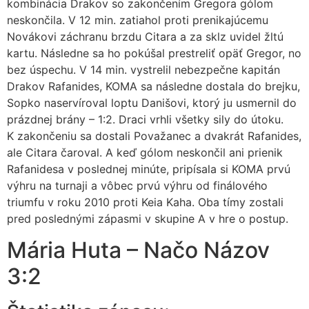
kombinácia Drakov so zakončením Gregora gólom
neskončila. V 12 min. zatiahol proti prenikajúcemu
Novákovi záchranu brzdu Citara a za sklz uvidel žltú
kartu. Následne sa ho pokúšal prestreliť opäť Gregor, no
bez úspechu. V 14 min. vystrelil nebezpečne kapitán
Drakov Rafanides, KOMA sa následne dostala do brejku,
Sopko naservíroval loptu Danišovi, ktorý ju usmernil do
prázdnej brány – 1:2. Draci vrhli všetky sily do útoku.
K zakončeniu sa dostali Považanec a dvakrát Rafanides,
ale Citara čaroval. A keď gólom neskončil ani prienik
Rafanidesa v poslednej minúte, pripísala si KOMA prvú
výhru na turnaji a vôbec prvú výhru od finálového
triumfu v roku 2010 proti Keia Kaha. Oba tímy zostali
pred poslednými zápasmi v skupine A v hre o postup.
Mária Huta – Načo Názov
3:2