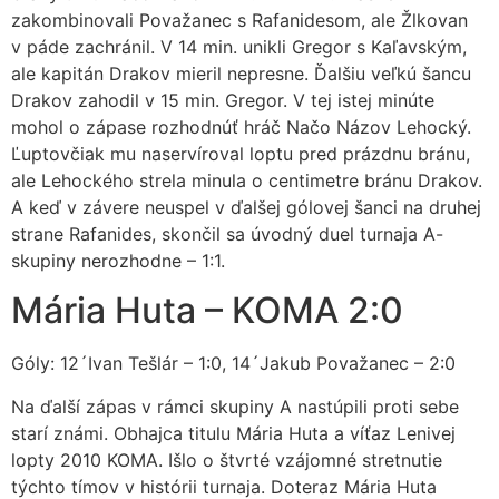
zakombinovali Považanec s Rafanidesom, ale Žlkovan
v páde zachránil. V 14 min. unikli Gregor s Kaľavským,
ale kapitán Drakov mieril nepresne. Ďalšiu veľkú šancu
Drakov zahodil v 15 min. Gregor. V tej istej minúte
mohol o zápase rozhodnúť hráč Načo Názov Lehocký.
Ľuptovčiak mu naservíroval loptu pred prázdnu bránu,
ale Lehockého strela minula o centimetre bránu Drakov.
A keď v závere neuspel v ďalšej gólovej šanci na druhej
strane Rafanides, skončil sa úvodný duel turnaja A-
skupiny nerozhodne – 1:1.
Mária Huta – KOMA 2:0
Góly: 12´Ivan Tešlár – 1:0, 14´Jakub Považanec – 2:0
Na ďalší zápas v rámci skupiny A nastúpili proti sebe
starí známi. Obhajca titulu Mária Huta a víťaz Lenivej
lopty 2010 KOMA. Išlo o štvrté vzájomné stretnutie
týchto tímov v histórii turnaja. Doteraz Mária Huta