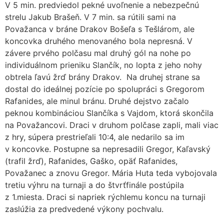
V 5 min. predviedol pekné uvoľnenie a nebezpečnú
strelu Jakub Brašeň. V 7 min. sa rútili sami na
Považanca v bráne Drakov Bošeľa s Tešlárom, ale
koncovka druhého menovaného bola nepresná. V
závere prvého polčasu mal druhý gól na nohe po
individuálnom prieniku Slančík, no lopta z jeho nohy
obtrela ľavú žrď brány Drakov. Na druhej strane sa
dostal do ideálnej pozície po spolupráci s Gregorom
Rafanides, ale minul bránu. Druhé dejstvo začalo
peknou kombináciou Slančíka s Vajdom, ktorá skončila
na Považancovi. Draci v druhom polčase zapli, mali viac
z hry, súpera prestrieľali 10:4, ale nedarilo sa im
v koncovke. Postupne sa nepresadili Gregor, Kaľavský
(trafil žrď), Rafanides, Gaško, opäť Rafanides,
Považanec a znovu Gregor. Mária Huta teda vybojovala
tretiu výhru na turnaji a do štvrťfinále postúpila
z 1.miesta. Draci si napriek rýchlemu koncu na turnaji
zaslúžia za predvedené výkony pochvalu.