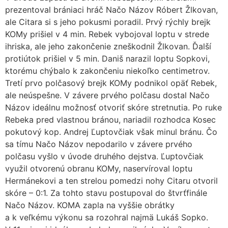
prezentoval brániaci hráč Načo Názov Róbert Žlkovan,
ale Citara si s jeho pokusmi poradil. Prvý rýchly brejk
KOMy prišiel v 4 min. Rebek vybojoval loptu v strede
ihriska, ale jeho zakončenie zneškodnil Žlkovan. Ďalší
protiútok prišiel v 5 min. Daniš narazil loptu Sopkovi,
ktorému chýbalo k zakončeniu niekoľko centimetrov.
Tretí prvo polčasový brejk KOMy podnikol opäť Rebek,
ale neúspešne. V závere prvého polčasu dostal Načo
Názov ideálnu možnosť otvoriť skóre stretnutia. Po ruke
Rebeka pred vlastnou bránou, nariadil rozhodca Kosec
pokutový kop. Andrej Ľuptovčiak však minul bránu. Čo
sa tímu Načo Názov nepodarilo v závere prvého
polčasu vyšlo v úvode druhého dejstva. Ľuptovčiak
využil otvorenú obranu KOMy, naservíroval loptu
Hermánekovi a ten strelou pomedzi nohy Citaru otvoril
skóre – 0:1. Za tohto stavu postupoval do štvrťfinále
Načo Názov. KOMA zapla na vyššie obrátky
a k veľkému výkonu sa rozohral najmä Lukáš Sopko.