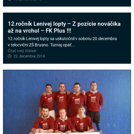
12.ročník Lenivej lopty – Z pozície nováčika
až na vrchol – FK Plus !!!
12.ročník Lenivej lopty sa uskutočnil v sobotu 20.decembra
v telocvični ZŠ Brusno. Turnaj opäť...
Čítať celý článok
22. decembra 2014