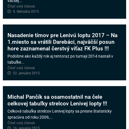
väčšej...
Čítať celý článok
4. februára 2015
Nasadenie tímov pre Lenivú loptu 2017 – Na
1.miesto sa vrátili Darebáci, najväčší posun
hore zaznamenal čerstvý víťaz FK Plus !!!
Podobne ako každý rok aj tentoraz po turnaji 2014 nastali v
tabuľke...
Čítať celý článok
22. januára 2015
Michal Pančík sa osamostatnil na čele
celkovej tabuľky strelcov Lenivej lopty !!!
Celková tabuľka strelcov Lenivej lopty sa presne štatisticky
spracúva od roku 2009,...
Čítať celý článok
16. januára 2015