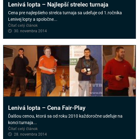
Lenivá lopta – Najlepší strelec turnaja
Cena pre najlepšieho strelca turnaja sa udeľuje od 1.ročníka
Lenivej lopty a spoločne...
Čítať celý článok
30. novembra 2014
Lenivá lopta – Cena Fair-Play
Ďalšou cenou, ktorá sa od roku 2010 každoročne udeľuje na
konci turnaja...
Čítať celý článok
28. novembra 2014