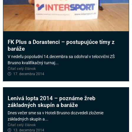
FK Plus a Dorastenci – postupujúce tímy z
baráže
V nedeľu popoludní 14.decembra sa odohral v telocvični ZŠ
Brusno kvalifikačný turnaj...
Čítať celý článok
17. decembra 2014
Lenivá lopta 2014 – poznáme žreb
základných skupín a baráže
Dnes večer sme sa v Hoteli Brusno dozvedeli zloženie
základných skupín a...
Čítať celý článok
13. decembra 2014