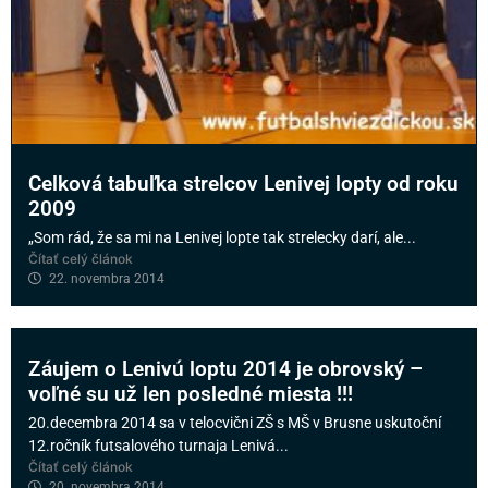
Celková tabuľka strelcov Lenivej lopty od roku
2009
„Som rád, že sa mi na Lenivej lopte tak strelecky darí, ale...
Čítať celý článok
22. novembra 2014
Záujem o Lenivú loptu 2014 je obrovský –
voľné su už len posledné miesta !!!
20.decembra 2014 sa v telocvični ZŠ s MŠ v Brusne uskutoční
12.ročník futsalového turnaja Lenivá...
Čítať celý článok
20. novembra 2014