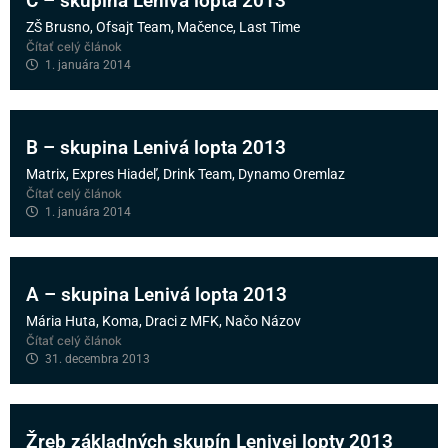
C – skupina Lenivá lopta 2013
ZŠ Brusno, Ofsajt Team, Mačence, Last Time
Čítať celý článok
1. januára 2014
B – skupina Lenivá lopta 2013
Matrix, Expres Hiadeľ, Drink Team, Dynamo Oremlaz
Čítať celý článok
1. januára 2014
A – skupina Lenivá lopta 2013
Mária Huta, Koma, Draci z MFK, Načo Názov
Čítať celý článok
31. decembra 2013
Žreb základných skupín Lenivej lopty 2013