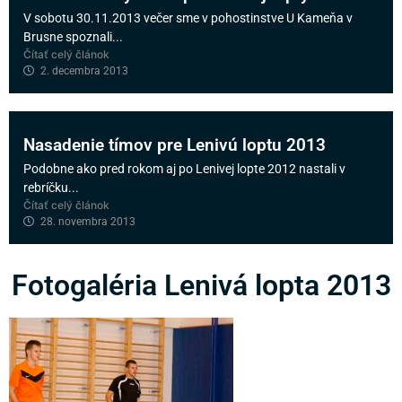
V sobotu 30.11.2013 večer sme v pohostinstve U Kameňa v
Brusne spoznali...
Čítať celý článok
2. decembra 2013
Nasadenie tímov pre Lenivú loptu 2013
Podobne ako pred rokom aj po Lenivej lopte 2012 nastali v
rebríčku...
Čítať celý článok
28. novembra 2013
Fotogaléria Lenivá lopta 2013