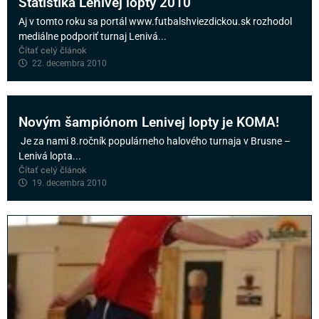
Štatistika Lenivej lopty 2010
Aj v tomto roku sa portál www.futbalshviezdickou.sk rozhodol
mediálne podporiť turnaj Lenivá...
Čítať celý článok
22. decembra 2010
Novým šampiónom Lenivej lopty je KOMA!
Je za nami 8.ročník populárneho halového turnaja v Brusne –
Lenivá lopta...
Čítať celý článok
19. decembra 2010