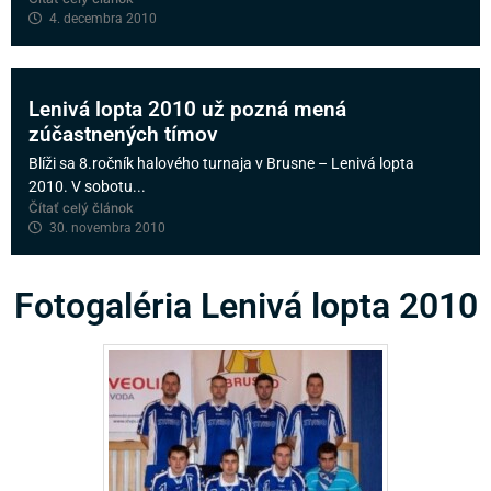
4. decembra 2010
Lenivá lopta 2010 už pozná mená
zúčastnených tímov
Blíži sa 8.ročník halového turnaja v Brusne – Lenivá lopta
2010. V sobotu...
Čítať celý článok
30. novembra 2010
Fotogaléria Lenivá lopta 2010