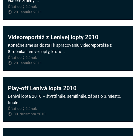
viaceré zmeny....
Čítať celý článok
20. januára 2011
Videoreportáž z Lenivej lopty 2010
Konečne sme sa dostali k spracovaniu videoreportáže z
8.ročníka Lenivej lopty, ktorú...
Čítať celý článok
20. januára 2011
Play-off Lenivá lopta 2010
Lenivá lopta 2010 – štvrťfinále, semifinále, zápas o 3.miesto,
finále
Čítať celý článok
30. decembra 2010