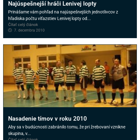
Najúspešnejší hráči Lenivej lopty
Prinášame vám pohľad na najúspešnejších jednotlivcov z
hľadiska počtu víťazstiev Lenivej lopty od...
Čítať celý článok
7. decembra 2010
Nasadenie tímov v roku 2010
Aby sa v budúcnosti zabránilo tomu, že pri žrebovaní vznikne
skupina, v...
Čítať celý článok