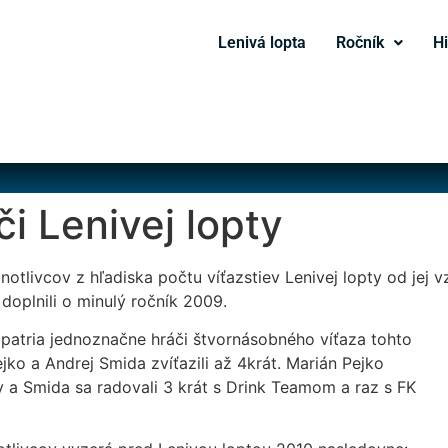
Lenivá lopta
Ročník
Hi
i Lenivej lopty
tlivcov z hľadiska počtu víťazstiev Lenivej lopty od jej vz
doplnili o minulý ročník 2009.
patria jednoznačne hráči štvornásobného víťaza tohto
ejko a Andrej Smida zvíťazili až 4krát. Marián Pejko
ty a Smida sa radovali 3 krát s Drink Teamom a raz s FK