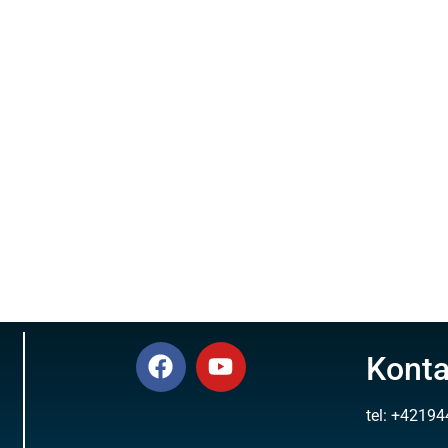
Konta
tel: +4219