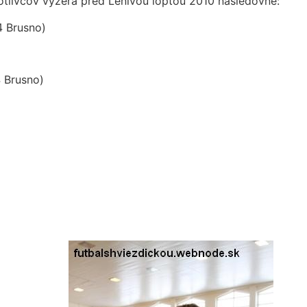
otlivcov vyzerá pred Lenivou loptou 2010 nasledovne:
4 Brusno)
4 Brusno)