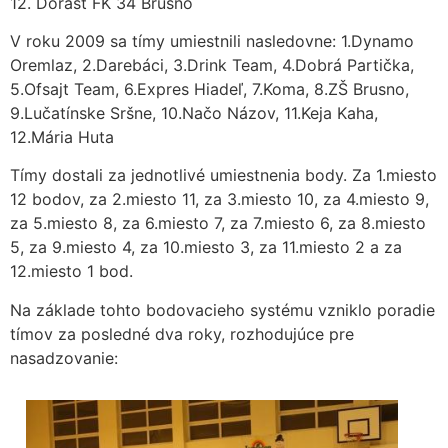
12. Dorast FK 34 Brusno
V roku 2009 sa tímy umiestnili nasledovne: 1.Dynamo
Oremlaz, 2.Darebáci, 3.Drink Team, 4.Dobrá Partička,
5.Ofsajt Team, 6.Expres Hiadeľ, 7.Koma, 8.ZŠ Brusno,
9.Lučatínske Sršne, 10.Načo Názov, 11.Keja Kaha,
12.Mária Huta
Tímy dostali za jednotlivé umiestnenia body. Za 1.miesto
12 bodov, za 2.miesto 11, za 3.miesto 10, za 4.miesto 9,
za 5.miesto 8, za 6.miesto 7, za 7.miesto 6, za 8.miesto
5, za 9.miesto 4, za 10.miesto 3, za 11.miesto 2 a za
12.miesto 1 bod.
Na základe tohto bodovacieho systému vzniklo poradie
tímov za posledné dva roky, rozhodujúce pre
nasadzovanie: