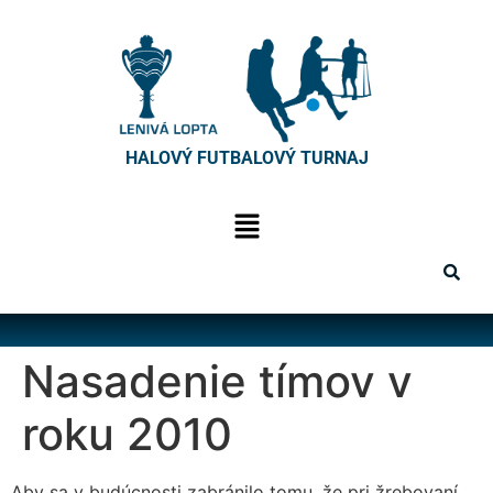
HALOVÝ FUTBALOVÝ TURNAJ
Nasadenie tímov v
roku 2010
Aby sa v budúcnosti zabránilo tomu, že pri žrebovaní