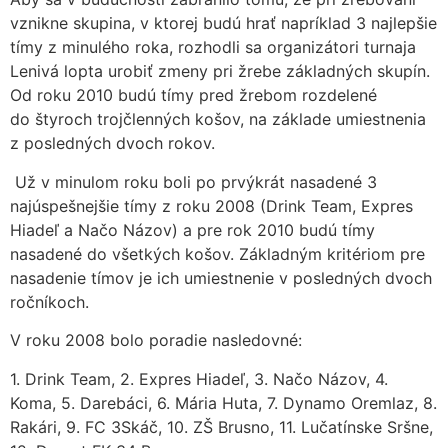
vznikne skupina, v ktorej budú hrať napríklad 3 najlepšie
tímy z minulého roka, rozhodli sa organizátori turnaja
Lenivá lopta urobiť zmeny pri žrebe základných skupín.
Od roku 2010 budú tímy pred žrebom rozdelené
do štyroch trojčlenných košov, na základe umiestnenia
z posledných dvoch rokov.
Už v minulom roku boli po prvýkrát nasadené 3
najúspešnejšie tímy z roku 2008 (Drink Team, Expres
Hiadeľ a Načo Názov) a pre rok 2010 budú tímy
nasadené do všetkých košov. Základným kritériom pre
nasadenie tímov je ich umiestnenie v posledných dvoch
ročníkoch.
V roku 2008 bolo poradie nasledovné:
1. Drink Team, 2. Expres Hiadeľ, 3. Načo Názov, 4.
Koma, 5. Darebáci, 6. Mária Huta, 7. Dynamo Oremlaz, 8.
Rakári, 9. FC 3Skáč, 10. ZŠ Brusno, 11. Lučatínske Sršne,