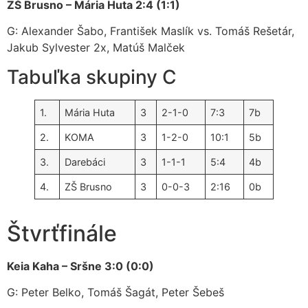
ZŠ Brusno – Mária Huta 2:4 (1:1)
G: Alexander Šabo, František Maslík vs. Tomáš Rešetár,
Jakub Sylvester 2x, Matúš Malček
Tabuľka skupiny C
1.
Mária Huta
3
2-1-0
7:3
7b
2.
KOMA
3
1-2-0
10:1
5b
3.
Darebáci
3
1-1-1
5:4
4b
4.
ZŠ Brusno
3
0-0-3
2:16
0b
Štvrťfinále
Keia Kaha – Sršne 3:0 (0:0)
G: Peter Belko, Tomáš Šagát, Peter Šebeš