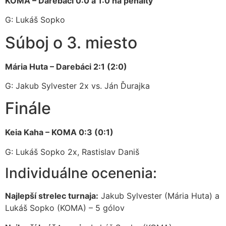
KOMA – Darebáci 0:0 a 1:0 na penalty
G: Lukáš Sopko
Súboj o 3. miesto
Mária Huta – Darebáci 2:1 (2:0)
G: Jakub Sylvester 2x vs. Ján Ďurajka
Finále
Keia Kaha – KOMA 0:3 (0:1)
G: Lukáš Sopko 2x, Rastislav Daniš
Individuálne ocenenia:
Najlepší strelec turnaja:
Jakub Sylvester (Mária Huta) a
Lukáš Sopko (KOMA) – 5 gólov