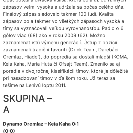
zápasov veľmi vysoká a udržala sa počas celého dňa.
Finálový zápas sledovalo takmer 100 ľudí. Kvalita
zápasov bola takmer vo všetkých zápasoch vysoká a
tímy sa vyznačovali veľkou vyrovnanosťou. Padlo o 6
gólov viac (68) ako v roku 2009 (62). Možno
zaznamenať istú výmenu generácií. Ústup z pozícií
zaznamenali tradiční favoriti (Drink Team, Darebáci,
Oremlaz, Hiadeľ), do popredia sa dostali mladší (KOMA,
Keia Kaha, Mária Huta či Ofsajt Team). Zmenilo sa aj
poradie v dvojročnej klasifikácii tímov, ktoré je dôležité
pri nasadzovaní tímov v ďalšom roku. Už teraz sa
tešíme na Lenivú loptu 2011.
SKUPINA –
A
Dynamo Oremlaz – Keia Kaha 0:1
(0:0)