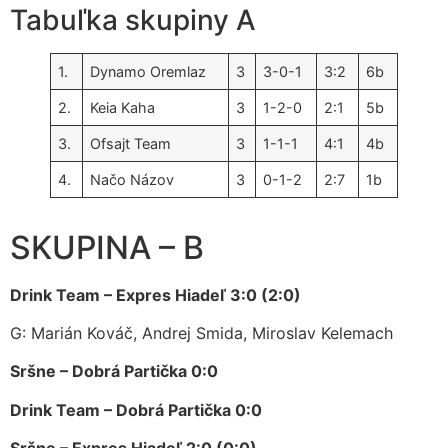
Tabuľka skupiny A
1.
Dynamo Oremlaz
3
3-0-1
3:2
6b
2.
Keia Kaha
3
1-2-0
2:1
5b
3.
Ofsajt Team
3
1-1-1
4:1
4b
4.
Načo Názov
3
0-1-2
2:7
1b
SKUPINA – B
Drink Team – Expres Hiadeľ 3:0 (2:0)
G: Marián Kováč, Andrej Smida, Miroslav Kelemach
Sršne – Dobrá Partička 0:0
Drink Team – Dobrá Partička 0:0