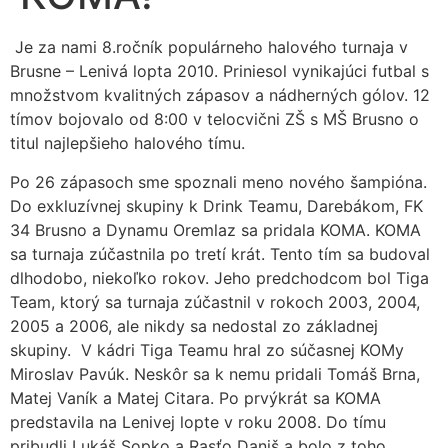
Je za nami 8.ročník populárneho halového turnaja v
Brusne – Lenivá lopta 2010. Priniesol vynikajúci futbal s
množstvom kvalitných zápasov a nádherných gólov. 12
tímov bojovalo od 8:00 v telocvični ZŠ s MŠ Brusno o
titul najlepšieho halového tímu.
Po 26 zápasoch sme spoznali meno nového šampióna.
Do exkluzívnej skupiny k Drink Teamu, Darebákom, FK
34 Brusno a Dynamu Oremlaz sa pridala KOMA. KOMA
sa turnaja zúčastnila po tretí krát. Tento tím sa budoval
dlhodobo, niekoľko rokov. Jeho predchodcom bol Tiga
Team, ktorý sa turnaja zúčastnil v rokoch 2003, 2004,
2005 a 2006, ale nikdy sa nedostal zo základnej
skupiny. V kádri Tiga Teamu hral zo súčasnej KOMy
Miroslav Pavúk. Neskôr sa k nemu pridali Tomáš Brna,
Matej Vaník a Matej Citara. Po prvýkrát sa KOMA
predstavila na Lenivej lopte v roku 2008. Do tímu
pribudli Lukáš Sopko a Rasťo Daniš a bolo z toho