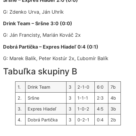
Sršne – Expres Hiadeľ 2:0 (0:0)
G: Zdenko Urva, Ján Uhrík
Drink Team – Sršne 3:0 (0:0)
G: Ján Francisty, Marián Kováč 2x
Dobrá Partička – Expres Hiadeľ 0:4 (0:1)
G: Marek Balík, Peter Kostúr 2x, Ľubomír Balík
Tabuľka skupiny B
1.
Drink Team
3
2-1-0
6:0
7b
2.
Sršne
3
1-1-1
2:3
4b
3.
Expres Hiadeľ
3
1-0-2
4:5
3b
4.
Dobrá Partička
3
0-2-1
0:4
2b