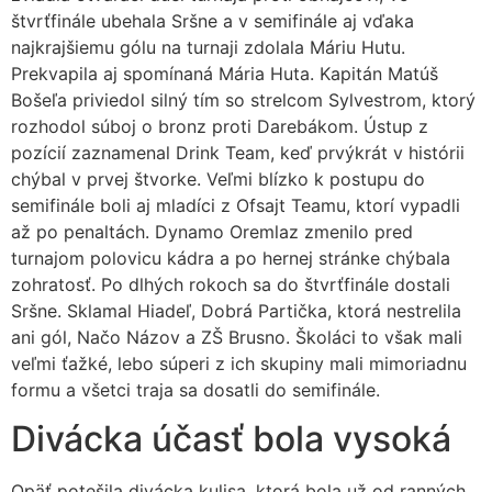
štvrťfinále ubehala Sršne a v semifinále aj vďaka
najkrajšiemu gólu na turnaji zdolala Máriu Hutu.
Prekvapila aj spomínaná Mária Huta. Kapitán Matúš
Bošeľa priviedol silný tím so strelcom Sylvestrom, ktorý
rozhodol súboj o bronz proti Darebákom. Ústup z
pozícií zaznamenal Drink Team, keď prvýkrát v histórii
chýbal v prvej štvorke. Veľmi blízko k postupu do
semifinále boli aj mladíci z Ofsajt Teamu, ktorí vypadli
až po penaltách. Dynamo Oremlaz zmenilo pred
turnajom polovicu kádra a po hernej stránke chýbala
zohratosť. Po dlhých rokoch sa do štvrťfinále dostali
Sršne. Sklamal Hiadeľ, Dobrá Partička, ktorá nestrelila
ani gól, Načo Názov a ZŠ Brusno. Školáci to však mali
veľmi ťažké, lebo súperi z ich skupiny mali mimoriadnu
formu a všetci traja sa dosatli do semifinále.
Divácka účasť bola vysoká
Opäť potešila divácka kulisa, ktorá bola už od ranných