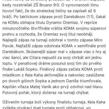
kedy rozstrieľali ZŠ Brusno 9:0. O vyrovnanosti tímu
hovorí fakt, že do streleckej listiny sa zapísali až 6
hráči. Po taktickom zápase proti Darebákom (1:1), čakal
na KOMu obhajca titulu Dynamo Oremlaz. V repríze
minuloročného štvrťfinále vrátila KOMA svojmu súperovi
prehru a rozhodla, že Oremlaz svoj titul neobháji.
Najlepší zápas na turnaji odohral v tomto zápase Miro
Pavúk. Najťažší zápas odohrala KOMA v semifinále proti
Darebákom. Skúsenejší súper mal v zápase viac z hry aj
viac šancí, ale Citara nepustil za svoj chrbát ani jednu
loptu. V penaltovej dráme posunul svoj tím do prvého
finále Lukáš Sopko. Finálový zápas začala KOMA proti
mladíkom z Keia Kaha aktívnejšie a nakoniec zaslúžene
po dvoch góloch Sopka a jednom Daniša triumfovala.
Kapitán víťaza Matej Vaník ako prvý zdvihol nad hlavu
Putovný pohár, ktorý doteraz na turnaji chýbal.
Oživením turnaja boli výkony finalistu turnaja. Keia Kaha
zvládla otvárací duel turnaja proti obhajcovi, vo