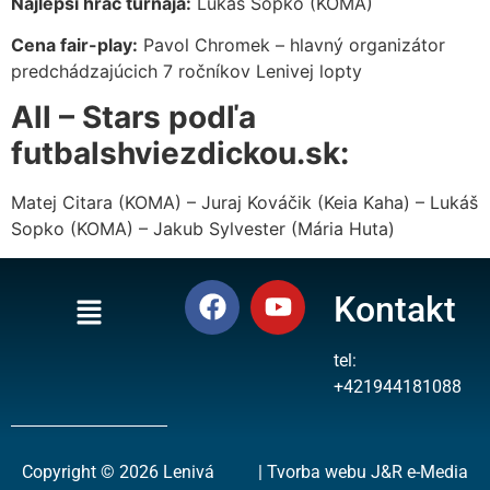
Najlepší hráč turnaja:
Lukáš Sopko (KOMA)
Cena fair-play:
Pavol Chromek – hlavný organizátor
predchádzajúcich 7 ročníkov Lenivej lopty
All – Stars podľa
futbalshviezdickou.sk:
Matej Citara (KOMA) – Juraj Kováčik (Keia Kaha) – Lukáš
Sopko (KOMA) – Jakub Sylvester (Mária Huta)
Kontakt
tel:
+421944181088
Copyright © 2026 Lenivá
| Tvorba webu J&R e-Media