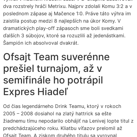
dva rozstrely hráči Metrixu. Najprv zdolali Komu 3:2 a v
poslednom zápase aj Mačence 1:0. Práve táto výhra im
zaistila postup medzi 8 najlepších na úkor Komy. V
dramatických play-off zápasoch sme boli svedkami
ďalších 3 súbojov, ktoré sa rozuzlili až jedenástkami.
Šampión ich absolvoval dvakrát.
Ofsajt Team suverénne
prešiel turnajom, až v
semifinále ho potrápil
Expres Hiadeľ
Od čias legendárneho Drink Teamu, ktorý v rokoch
2005 – 2008 dosiahol na zlatý hattrick sa ešte
žiadnemu tímu nepodarilo obhájiť na Lenivej lopte titul z
predchádzajúceho roku. Kliatbu víťazov prelomil až
Ofsajt Team. A ziskom druhého titulu sa vyrovnal