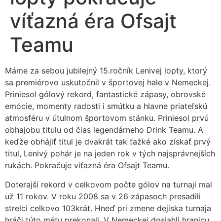
víťazná éra Ofsajt
Teamu
Máme za sebou jubilejný 15.ročník Lenivej lopty, ktorý
sa premiérovo uskutočnil v športovej hale v Nemeckej.
Priniesol gólový rekord, fantastické zápasy, obrovské
emócie, momenty radosti i smútku a hlavne priateľskú
atmosféru v útulnom športovom stánku. Priniesol prvú
obhajobu titulu od čias legendárneho Drink Teamu. A
keďže obhájiť titul je dvakrát tak ťažké ako získať prvý
titul, Lenivý pohár je na jeden rok v tých najsprávnejších
rukách. Pokračuje víťazná éra Ofsajt Teamu.
Doterajší rekord v celkovom počte gólov na turnaji mal
už 11 rokov. V roku 2008 sa v 26 zápasoch presadili
strelci celkovo 103krát. Hneď pri zmene dejiska turnaja
hráči túto métu prekonali. V Nemeckej dosiahli hranicu