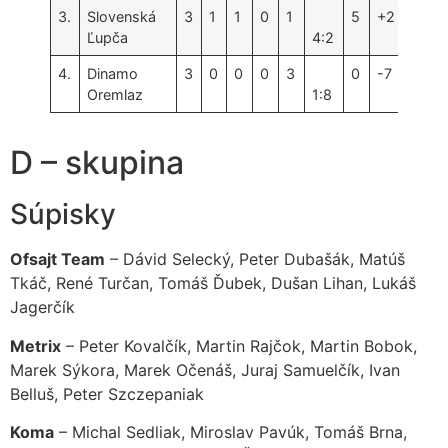
3.
Slovenská
3
1
1
0
1
5
+2
Ľupča
4:2
4.
Dinamo
3
0
0
0
3
0
-7
Oremlaz
1:8
D – skupina
Súpisky
Ofsajt Team
– Dávid Selecký, Peter Dubašák, Matúš
Tkáč, René Turčan, Tomáš Ďubek, Dušan Lihan, Lukáš
Jagerčík
Metrix
– Peter Kovalčík, Martin Rajčok, Martin Bobok,
Marek Sýkora, Marek Očenáš, Juraj Samuelčík, Ivan
Belluš, Peter Szczepaniak
Koma
– Michal Sedliak, Miroslav Pavúk, Tomáš Brna,