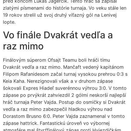
pred koncom Lukáš Jagerčík. Tento hráč sa zapísal
zlatými písmenami do histórie turnaja. Vo veku stále len
19 rokov strelil už svoj druhý víťazný gól na Lenivej
lopte.
Vo finále Dvakrát vedľa a
raz mimo
Finálovým súperom Ofsajt Teamu boli hráči tímu
Dvakrát vedľa a raz mimo. Mančaft vedený kapitánom
Filipom Rafanidesom začal turnaj vysokou prehrou 0:3 s
Keia Kaha. Nerezignovali však a v druhom zápase
šokovali Expres Hiadeľ suverénnou výhrou 3:0. V tomto
zápase po prvýkrát zahviezdil 2 gólmi neskorší najlepší
hráč turnaja Peter Vajda. Postup do osmičky si Dvakrát
vedľa a raz mimo zabezpečil hladkou výhrou nad
Dorastom Brusno 6:0. Peter Vajda zaznamenal v tomto
zápase hattrick. Fantastickú úroveň vo výbornej
atmosfére mal štvrťfinálový zápas proti Hviezdičkám.