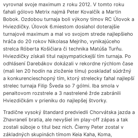
vyrovnal svoje maximum z roku 2012. V tomto roku
ťahali gólovo Metrix najmä Peter Kovalčík a Martin
Bobok. Ozdobou turnaja boli výkony tímov RC Úlovok a
Hviezdičky. Úlovok 6.miestom dosiahol doterajšie
turnajové maximum a mal vo svojom strede najlepšieho
hráča do 20 rokov Nikolasa Mejriho, vynikajúceho
strelca Róberta Košičiara či technika Matúša Turňu.
Hviezdičky získali titul najsympatickejší tím turnaja. Po
odhlásení Darebákov dokázali v rekordne rýchlom čase
(mali len 20 hodín na zloženie tímu) poskladať súdržný
a konkurencieschopný tím, ktorý strelecky ťahal najlepší
strelec turnaja Filip Šveda so 7 gólmi. Iba smola v
penaltovom rozstrele a 3 nastrelené žrde zabránili
Hviezdičkám v prieniku do najlepšej štvorky.
Tradične vysoký štandard predviedli Chorvátska jazda a
Zhavranelí bratia, ale nevyšiel im play-off zápas a tak
zostali súboje o titul bez nich. Čierny Peter zostal v
základných skupinách tímom Keia Kaha, Koma,