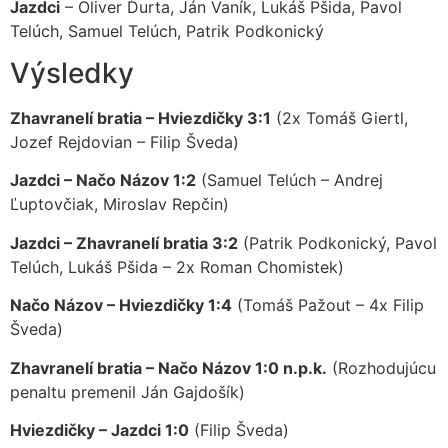
Jazdci
– Oliver Ďurta, Ján Vaník, Lukáš Pšida, Pavol
Telúch, Samuel Telúch, Patrik Podkonický
Výsledky
Zhavranelí bratia – Hviezdičky 3:1
(2x Tomáš Giertl,
Jozef Rejdovian – Filip Šveda)
Jazdci – Načo Názov 1:2
(Samuel Telúch – Andrej
Ľuptovčiak, Miroslav Repčin)
Jazdci – Zhavranelí bratia 3:2
(Patrik Podkonický, Pavol
Telúch, Lukáš Pšida – 2x Roman Chomistek)
Načo Názov – Hviezdičky 1:4
(Tomáš Pažout – 4x Filip
Šveda)
Zhavranelí bratia – Načo Názov 1:0 n.p.k.
(Rozhodujúcu
penaltu premenil Ján Gajdošík)
Hviezdičky – Jazdci 1:0
(Filip Šveda)