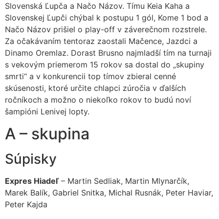
Slovenská Ľupča a Načo Názov. Tímu Keia Kaha a
Slovenskej Ľupči chýbal k postupu 1 gól, Kome 1 bod a
Načo Názov prišiel o play-off v záverečnom rozstrele.
Za očakávaním tentoraz zaostali Mačence, Jazdci a
Dinamo Oremlaz. Dorast Brusno najmladší tím na turnaji
s vekovým priemerom 15 rokov sa dostal do „skupiny
smrti“ a v konkurencii top tímov zbieral cenné
skúsenosti, ktoré určite chlapci zúročia v ďalších
ročníkoch a možno o niekoľko rokov to budú noví
šampióni Lenivej lopty.
A – skupina
Súpisky
Expres Hiadeľ
– Martin Sedliak, Martin Mlynarčík,
Marek Balík, Gabriel Snitka, Michal Rusnák, Peter Haviar,
Peter Kajda