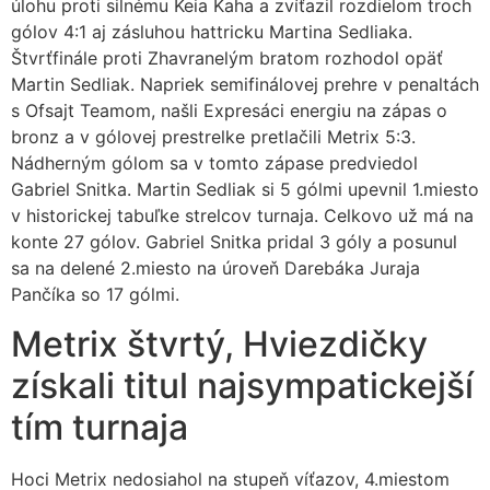
úlohu proti silnému Keia Kaha a zvíťazil rozdielom troch
gólov 4:1 aj zásluhou hattricku Martina Sedliaka.
Štvrťfinále proti Zhavranelým bratom rozhodol opäť
Martin Sedliak. Napriek semifinálovej prehre v penaltách
s Ofsajt Teamom, našli Expresáci energiu na zápas o
bronz a v gólovej prestrelke pretlačili Metrix 5:3.
Nádherným gólom sa v tomto zápase predviedol
Gabriel Snitka. Martin Sedliak si 5 gólmi upevnil 1.miesto
v historickej tabuľke strelcov turnaja. Celkovo už má na
konte 27 gólov. Gabriel Snitka pridal 3 góly a posunul
sa na delené 2.miesto na úroveň Darebáka Juraja
Pančíka so 17 gólmi.
Metrix štvrtý, Hviezdičky
získali titul najsympatickejší
tím turnaja
Hoci Metrix nedosiahol na stupeň víťazov, 4.miestom