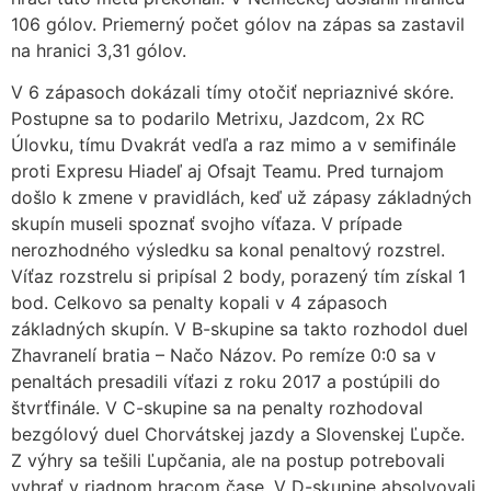
106 gólov. Priemerný počet gólov na zápas sa zastavil
na hranici 3,31 gólov.
V 6 zápasoch dokázali tímy otočiť nepriaznivé skóre.
Postupne sa to podarilo Metrixu, Jazdcom, 2x RC
Úlovku, tímu Dvakrát vedľa a raz mimo a v semifinále
proti Expresu Hiadeľ aj Ofsajt Teamu. Pred turnajom
došlo k zmene v pravidlách, keď už zápasy základných
skupín museli spoznať svojho víťaza. V prípade
nerozhodného výsledku sa konal penaltový rozstrel.
Víťaz rozstrelu si pripísal 2 body, porazený tím získal 1
bod. Celkovo sa penalty kopali v 4 zápasoch
základných skupín. V B-skupine sa takto rozhodol duel
Zhavranelí bratia – Načo Názov. Po remíze 0:0 sa v
penaltách presadili víťazi z roku 2017 a postúpili do
štvrťfinále. V C-skupine sa na penalty rozhodoval
bezgólový duel Chorvátskej jazdy a Slovenskej Ľupče.
Z výhry sa tešili Ľupčania, ale na postup potrebovali
vyhrať v riadnom hracom čase. V D-skupine absolvovali