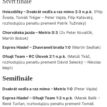
Štvrťfinále
Hviezdičky – Dvakrát vedľa a raz mimo 2:3 n.p.k.
(Filip
Šveda, Tomáš Tréger – Peter Vajda, Filip Kaľavský,
rozhodujúcu penaltu premenil Patrik Tužinský)
Chorvátska jazda – Metrix 0:3
(2x Peter Kovalčík,
Martin Bobok)
Expres Hiadeľ – Zhavranelí bratia 1:0
(Martin Sedliak)
Ofsajt Team – RC Úlovok 2:1 n.p.k.
(Matúš Tkáč,
rozhodujúcu penaltu premenil Dávid Selecký – Nikolas
Mejri)
Semifinále
Dvakrát vedľa a raz mimo – Metrix 1:0
(Peter Vajda)
Expres Hiadeľ – Ofsajt Team 1:2 n.p.k.
(Marek Balík –
René Turčan, rozhodujúcu penaltu premenil Tomáš