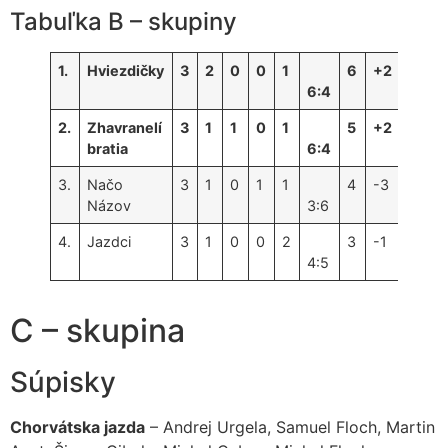
Tabuľka B – skupiny
1.
Hviezdičky
3
2
0
0
1
6
+2
6:4
2.
Zhavranelí
3
1
1
0
1
5
+2
bratia
6:4
3.
Načo
3
1
0
1
1
4
-3
Názov
3:6
4.
Jazdci
3
1
0
0
2
3
-1
4:5
C – skupina
Súpisky
Chorvátska jazda
– Andrej Urgela, Samuel Floch, Martin