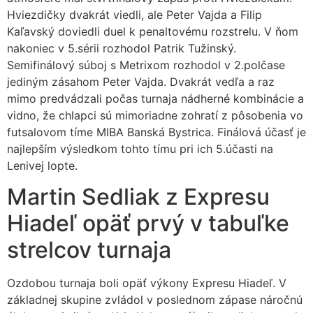
Hviezdičky dvakrát viedli, ale Peter Vajda a Filip
Kaľavský doviedli duel k penaltovému rozstrelu. V ňom
nakoniec v 5.sérii rozhodol Patrik Tužinský.
Semifinálový súboj s Metrixom rozhodol v 2.polčase
jediným zásahom Peter Vajda. Dvakrát vedľa a raz
mimo predvádzali počas turnaja nádherné kombinácie a
vidno, že chlapci sú mimoriadne zohratí z pôsobenia vo
futsalovom tíme MIBA Banská Bystrica. Finálová účasť je
najlepším výsledkom tohto tímu pri ich 5.účasti na
Lenivej lopte.
Martin Sedliak z Expresu
Hiadeľ opäť prvý v tabuľke
strelcov turnaja
Ozdobou turnaja boli opäť výkony Expresu Hiadeľ. V
základnej skupine zvládol v poslednom zápase náročnú