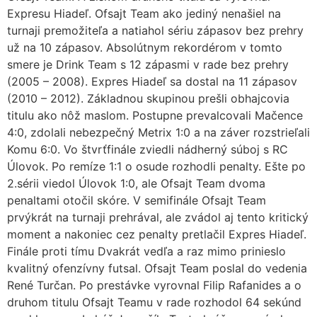
Expresu Hiadeľ. Ofsajt Team ako jediný nenašiel na
turnaji premožiteľa a natiahol sériu zápasov bez prehry
už na 10 zápasov. Absolútnym rekordérom v tomto
smere je Drink Team s 12 zápasmi v rade bez prehry
(2005 – 2008). Expres Hiadeľ sa dostal na 11 zápasov
(2010 – 2012). Základnou skupinou prešli obhajcovia
titulu ako nôž maslom. Postupne prevalcovali Mačence
4:0, zdolali nebezpečný Metrix 1:0 a na záver rozstrieľali
Komu 6:0. Vo štvrťfinále zviedli nádherný súboj s RC
Úlovok. Po remíze 1:1 o osude rozhodli penalty. Ešte po
2.sérii viedol Úlovok 1:0, ale Ofsajt Team dvoma
penaltami otočil skóre. V semifinále Ofsajt Team
prvýkrát na turnaji prehrával, ale zvádol aj tento kritický
moment a nakoniec cez penalty pretlačil Expres Hiadeľ.
Finále proti tímu Dvakrát vedľa a raz mimo prinieslo
kvalitný ofenzívny futsal. Ofsajt Team poslal do vedenia
René Turčan. Po prestávke vyrovnal Filip Rafanides a o
druhom titulu Ofsajt Teamu v rade rozhodol 64 sekúnd