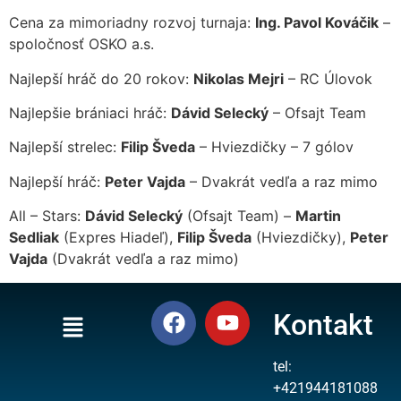
Cena za mimoriadny rozvoj turnaja:
Ing. Pavol Kováčik
–
spoločnosť OSKO a.s.
Najlepší hráč do 20 rokov:
Nikolas Mejri
– RC Úlovok
Najlepšie brániaci hráč:
Dávid Selecký
– Ofsajt Team
Najlepší strelec:
Filip Šveda
– Hviezdičky – 7 gólov
Najlepší hráč:
Peter Vajda
– Dvakrát vedľa a raz mimo
All – Stars:
Dávid Selecký
(Ofsajt Team) –
Martin
Sedliak
(Expres Hiadeľ),
Filip Šveda
(Hviezdičky),
Peter
Vajda
(Dvakrát vedľa a raz mimo)
Kontakt
tel:
+421944181088