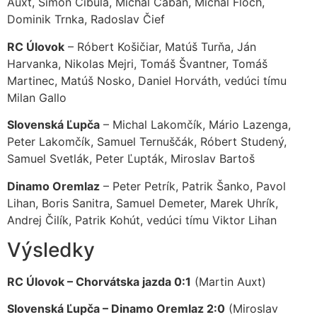
Auxt, Šimon Cibula, Michal Caban, Michal Floch,
Dominik Trnka, Radoslav Čief
RC Úlovok
– Róbert Košičiar, Matúš Turňa, Ján
Harvanka, Nikolas Mejri, Tomáš Švantner, Tomáš
Martinec, Matúš Nosko, Daniel Horváth, vedúci tímu
Milan Gallo
Slovenská Ľupča
– Michal Lakomčík, Mário Lazenga,
Peter Lakomčík, Samuel Ternuščák, Róbert Studený,
Samuel Svetlák, Peter Ľupták, Miroslav Bartoš
Dinamo Oremlaz
– Peter Petrík, Patrik Šanko, Pavol
Lihan, Boris Sanitra, Samuel Demeter, Marek Uhrík,
Andrej Čilík, Patrik Kohút, vedúci tímu Viktor Lihan
Výsledky
RC Úlovok – Chorvátska jazda 0:1
(Martin Auxt)
Slovenská Ľupča – Dinamo Oremlaz 2:0
(Miroslav