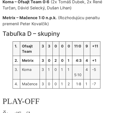
Koma – Ofsajt Team 0:6
(2x Tomáš Ďubek, 2x René
Turčan, Dávid Selecký, Dušan Lihan)
Metrix – Mačence 1:0 n.p.k.
(Rozhodujúcu penaltu
premenil Peter Kovalčík)
Tabuľka D – skupiny
1.
Ofsajt
3
3
0
0
0
11:0
9
+11
Team
2.
Metrix
3
0
2
0
1
4:3
4
+1
3.
Koma
3
1
0
1
1
4
-5
5:10
4.
Mačence
3
0
0
1
2
1:8
1
-7
PLAY-OFF