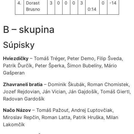
4.
Dorast
3
0
0
0
3
0
-14
Brusno
0:14
B – skupina
Súpisky
Hviezdičky
– Tomáš Tréger, Peter Demo, Filip Šveda,
Patrik Ďurčík, Peter Šperka, Šimon Bubelíny, Mário
Gašperan
Zhavranelí bratia
– Dominik Škubák, Roman Chomistek,
Jozef Rejdovian, Ján Vician, Ján Gajdošík, Tomáš Giertl,
Radovan Gardošík
Načo Názov
– Tomáš Pažout, Andrej Ľuptovčiak,
Miroslav Repčin, Roman Latta, Patrik Hruška, Milan
Lakomčík