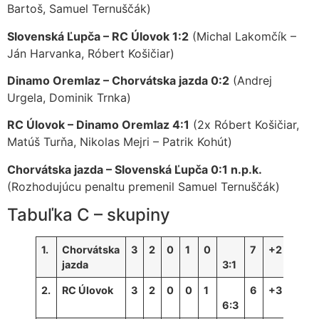
Bartoš, Samuel Ternuščák)
Slovenská Ľupča – RC Úlovok 1:2
(Michal Lakomčík –
Ján Harvanka, Róbert Košičiar)
Dinamo Oremlaz – Chorvátska jazda 0:2
(Andrej
Urgela, Dominik Trnka)
RC Úlovok – Dinamo Oremlaz 4:1
(2x Róbert Košičiar,
Matúš Turňa, Nikolas Mejri – Patrik Kohút)
Chorvátska jazda – Slovenská Ľupča 0:1 n.p.k.
(Rozhodujúcu penaltu premenil Samuel Ternuščák)
Tabuľka C – skupiny
1.
Chorvátska
3
2
0
1
0
7
+2
jazda
3:1
2.
RC Úlovok
3
2
0
0
1
6
+3
6:3