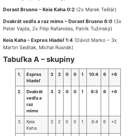
Dorast Brusno – Keia Kaha 0:2
(2x Marek Tešlár)
Dvakrát vedľa a raz mimo – Dorast Brusno 6:0
(3x
Peter Vajda, 2x Filip Rafanides, Patrik Tužinský)
Keia Kaha – Expres Hiadeľ 1:4
(Dávid Marko – 3x
Martin Sedliak, Michal Rusnák)
Tabuľka A – skupiny
1.
Expres
3
2
0
0
1
10:4
6
+6
Hiadeľ
2.
Dvakrát
3
2
0
0
1
9:3
6
+6
vedľa a
raz
mimo
3.
Keia
3
2
0
0
1
6:4
6
+2
Kaha